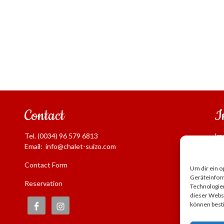
Contact
I
Tel. (0034) 96 579 6813
Im
Email:
info@chalet-suizo.com
Leg
Pri
Contact Form
Um dir ein o
Re
Geräteinfor
Reservation
Su
Technologien
dieser Websi
Gi
können best