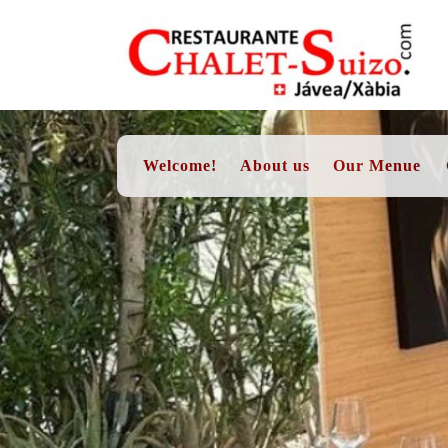
Skip
to
content
Welcome!
About us
Our Menue