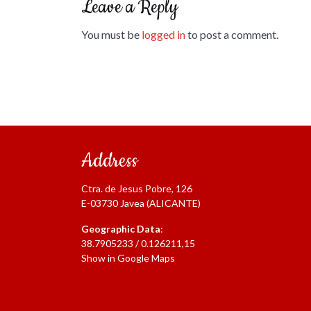
Leave a Reply
You must be
logged in
to post a comment.
Address
Ctra. de Jesus Pobre, 126
E-03730 Javea (ALICANTE)
Geographic Data
:
38.7905233 / 0.126211,15
Show in Google Maps