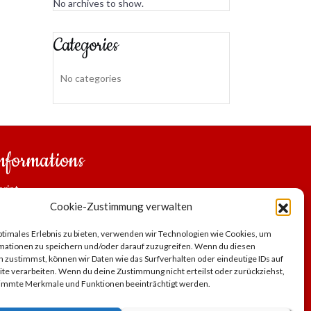
No archives to show.
Categories
No categories
nformations
print
al notice
Cookie-Zustimmung verwalten
vacy Policy
ptimales Erlebnis zu bieten, verwenden wir Technologien wie Cookies, um
commended Links
mationen zu speichern und/oder darauf zuzugreifen. Wenn du diesen
bscribe to our newsletter
 zustimmst, können wir Daten wie das Surfverhalten oder eindeutige IDs auf
te verarbeiten. Wenn du deine Zustimmung nicht erteilst oder zurückziehst,
ve away vouchers
immte Merkmale und Funktionen beeinträchtigt werden.