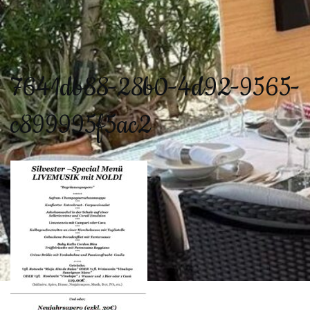
7641db88-28b0-4d92-9565-
c899995f5ac2