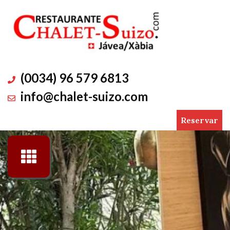
Skip
to
content
(0034) 96 579 6813
info@chalet-suizo.com
Reservar