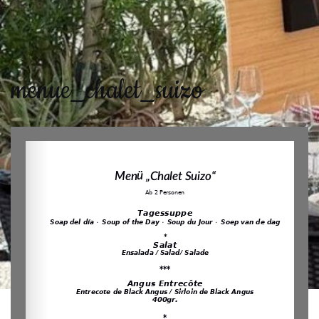
menue_chalet_suizo