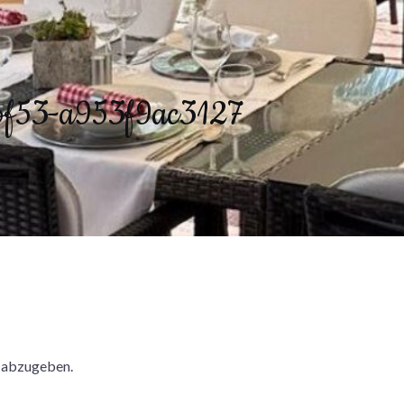
bf53-a953f9ac3127
 abzugeben.