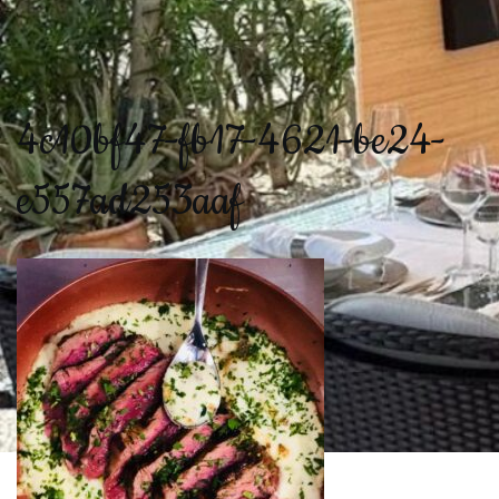
4c10bf47-fb17-4621-be24-
e557ad253aaf