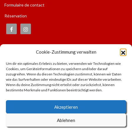
Formulaire de contact
Réservation
Informations
Cookie-Zustimmung verwalten
Impressum
Um dir ein optimales Erlebnis zu bieten, verwenden wir Technologien wie
Avis juridique
Cookies, um Geräteinformationen zu speichern und/oder darauf
Politique de confidentialité
zuzugreifen. Wenn du diesen Technologien zustimmst, können wir Daten
wie das Surfverhalten oder eindeutige IDs auf dieser Website verarbeiten.
Liens recommandés
Wenn du deine Zustimmung nicht erteilst oder zurückziehst, können
S’abonner à notre newsletter
bestimmte Merkmale und Funktionen beeinträchtigt werden.
Offrir des bons d’achat
Akzeptieren
Ablehnen