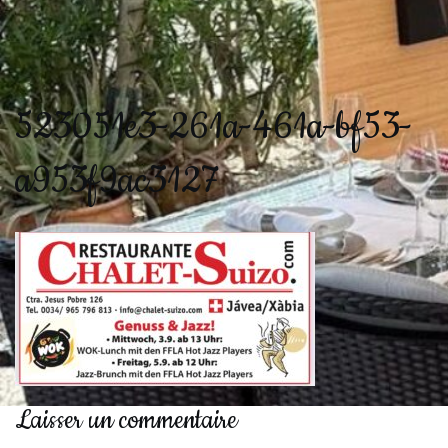
523051e3-261a-461a-bf53-
a953f9ac3127
Laisser un commentaire